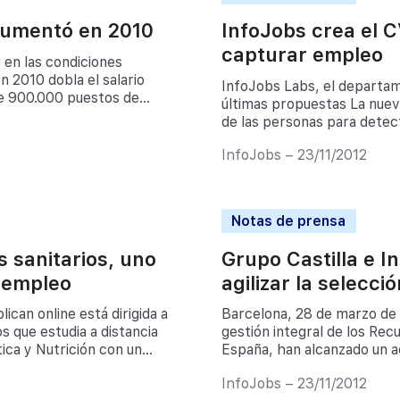
aumentó en 2010
InfoJobs crea el 
capturar empleo
 en las condiciones
n 2010 dobla el salario
InfoJobs Labs, el departam
de 900.000 puestos de
últimas propuestas La nuev
a los profesionales
de las personas para detec
]
tiempo invertido en la sele
InfoJobs – 23/11/2012
los RR.HH más […]
Notas de prensa
 sanitarios, uno
Grupo Castilla e I
e empleo
agilizar la selecc
ican online está dirigida a
Barcelona, 28 de marzo de 
 que estudia a distancia
gestión integral de los Re
tica y Nutrición con un
España, han alcanzado un a
% […]
Nómina Epsilon RH con la p
InfoJobs – 23/11/2012
del mismo, […]