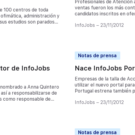
Profesionales de Atención 
ventas fueron los más cont
e 100 centros de toda
candidatos inscritos en ofe
ofimática, administración y
un tercio encontraron emple
 sus estudios son parados
InfoJobs – 23/11/2012
difícil situación […]
celona, 13 de Septiembre
Notas de prensa
tor de InfoJobs
Nace InfoJobs Por
Empresas de la talla de A
utilizar el nuevo portal pa
a nombrado a Anna Quintero
Portugal estrena también pe
sí a responsabilizarse de
de junio de 2011.- InfoJob
ños como responsable de
InfoJobs – 23/11/2012
InfoJobs Portugal, donde es
 su nueva posición. Jaume
Notas de prensa