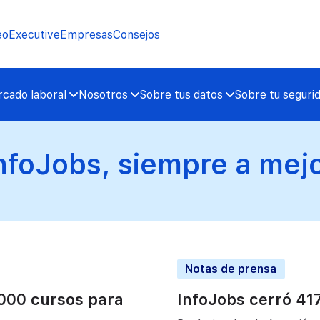
eo
Executive
Empresas
Consejos
cado laboral
Nosotros
Sobre tus datos
Sobre tu seguri
nfoJobs, siempre a mej
Notas de prensa
000 cursos para
InfoJobs cerró 417