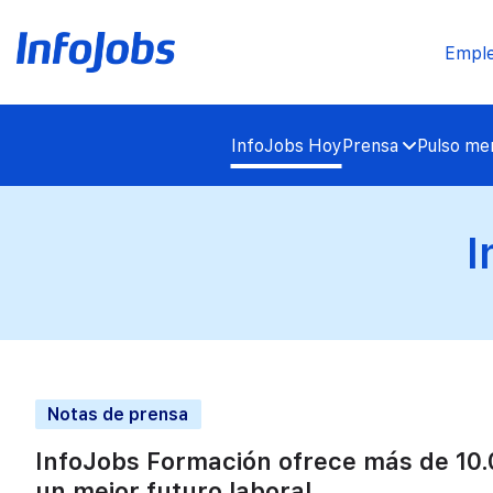
Empl
InfoJobs Hoy
Prensa
Pulso mer
I
Notas de prensa
InfoJobs Formación ofrece más de 10.
un mejor futuro laboral