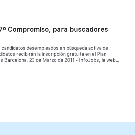
 7º Compromiso, para buscadores
 a candidatos desempleados en búsqueda activa de
atos recibirán la inscripción gratuita en el Plan
s Barcelona, 23 de Marzo de 2011.- InfoJobs, la web
 lanza su 7º Compromiso InfoJobs destinado a
o. Esta iniciativa […]