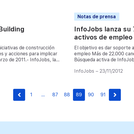
Notas de prensa
Building
InfoJobs lanza su
activos de empleo
iciativas de construcción
El objetivo es dar soporte
s y acciones para implicar
empleo Más de 22.000 candid
rzo de 2011.- InfoJobs, la
Búsqueda activa de InfoJob
l Premio Building […]
líder de empleo en España,
InfoJobs – 23/11/2012
buscadores activos de emple
1
…
87
88
89
90
91