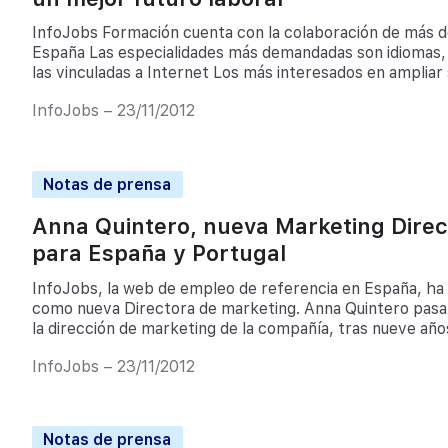
InfoJobs Formación cuenta con la colaboración de más d
España Las especialidades más demandadas son idiomas, 
las vinculadas a Internet Los más interesados en ampliar
con Enseñanza Secundaria Obligatoria y Bachillerato Bar
InfoJobs – 23/11/2012
de 2011.- InfoJobs, la web de empleo líder en […]
Notas de prensa
Anna Quintero, nueva Marketing Direc
para España y Portugal
InfoJobs, la web de empleo de referencia en España, h
como nueva Directora de marketing. Anna Quintero pasa a
la dirección de marketing de la compañía, tras nueve a
comunicación corporativa, una función que mantendrá en
InfoJobs – 23/11/2012
Gurt, director general de InfoJobs […]
Notas de prensa