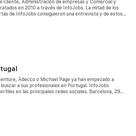
al cliente, Administración de empresas y Comercial y
ratados en 2010 a través de InfoJobs. La mitad de los
rtas de InfoJobs consiguieron una entrevista y de estos,
o. Barcelona, 29 de Julio de 2010.- A pesar de que la
tugal
ccenture, Adecco o Michael Page ya han empezado a
ra buscar a sus profesionales en Portugal. InfoJobs
rfiles en las principales redes sociales. Barcelona, 29
s amplía su presencia fuera de España estrenando
pera lograr la […]