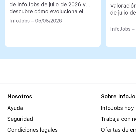
de InfoJobs de julio de 2026 y
Valoració
descubre cómo evoluciona el
de julio d
mercado de trabajo en España
InfoJobs – 05/08/2026
InfoJobs –
Nosotros
Sobre InfoJo
Ayuda
InfoJobs hoy
Seguridad
Trabaja con n
Condiciones legales
Ofertas de e