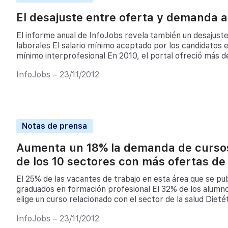
El desajuste entre oferta y demanda 
El informe anual de InfoJobs revela también un desajuste
laborales El salario mínimo aceptado por los candidatos e
mínimo interprofesional En 2010, el portal ofreció más 
trabajo Se detectan mayores oportunidades laborales par
InfoJobs – 23/11/2012
especializados en TIC Barcelona, 15 de Junio de 2011.- […
Notas de prensa
Aumenta un 18% la demanda de cursos
de los 10 sectores con más ofertas d
El 25% de las vacantes de trabajo en esta área que se publ
graduados en formación profesional El 32% de los alumnos
elige un curso relacionado con el sector de la salud Dieté
crecimiento del 67% y Auxiliar de odontología con un 38
InfoJobs – 23/11/2012