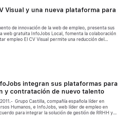
CV Visual y una nueva plataforma para
ento de innovación de la web de empleo, presenta sus
a web gratuita InfoJobs Local, fomenta la colaboración
tar empleo El CV Visual permite una reducción del
cción de candidatos de un 80% y ofrece una gestión de
nfoJobs integran sus plataformas para
ión y contratación de nuevo talento
2011.- Grupo Castilla, compañía española líder en
cursos Humanos, e InfoJobs, web líder de empleo en
cuerdo para integrar la solución de gestión de RRHH y
lataforma de búsqueda de empleo de InfoJobs. En virtud