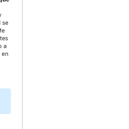
y
l se
Me
tes
o a
a en