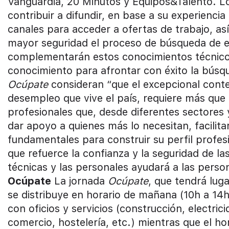
Vanguardia, 20 Minutos y Equipos&Talento. L
contribuir a difundir, en base a su experienci
canales para acceder a ofertas de trabajo, as
mayor seguridad el proceso de búsqueda de e
complementarán estos conocimientos técnicos
conocimiento para afrontar con éxito la bús
Ocúpate
consideran “que el excepcional conte
desempleo que vive el país, requiere más que 
profesionales que, desde diferentes sectores
dar apoyo a quienes más lo necesitan, facilit
fundamentales para construir su perfil profes
que refuerce la confianza y la seguridad de la
técnicas y las personales ayudará a las pers
Ocúpate
La jornada
Ocúpate
, que tendrá lug
se distribuye en horario de mañana (10h a 14
con oficios y servicios (construcción, electric
comercio, hostelería, etc.) mientras que el hor