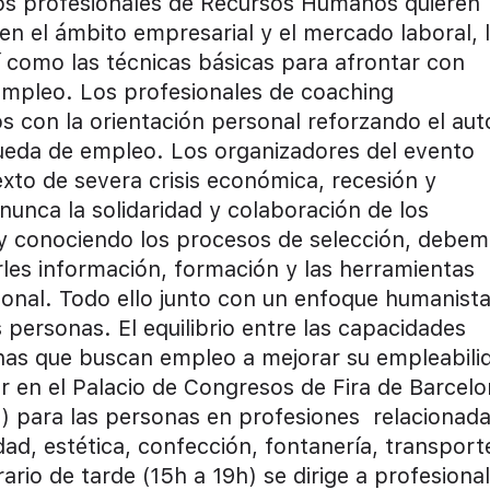
os profesionales de Recursos Humanos quieren
a en el ámbito empresarial y el mercado laboral, 
í como las técnicas básicas para afrontar con
mpleo. Los profesionales de coaching
 con la orientación personal reforzando el aut
queda de empleo. Los organizadores del evento
xto de severa crisis económica, recesión y
nunca la solidaridad y colaboración de los
 y conociendo los procesos de selección, debe
arles información, formación y las herramientas
ional. Todo ello junto con un enfoque humanist
s personas. El equilibrio entre las capacidades
onas que buscan empleo a mejorar su empleabili
ar en el Palacio de Congresos de Fira de Barcelo
h) para las personas en profesiones relacionad
idad, estética, confección, fontanería, transport
ario de tarde (15h a 19h) se dirige a profesiona