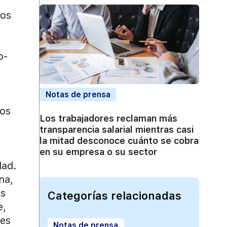
los
o-
Notas de prensa
mos
Los trabajadores reclaman más
transparencia salarial mientras casi
a
la mitad desconoce cuánto se cobra
en su empresa o su sector
dad.
na,
as
Categorías relacionadas
e,
les
Notas de prensa