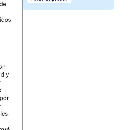
 de
tidos
con
ad y
r
s
 por
s
les
qué