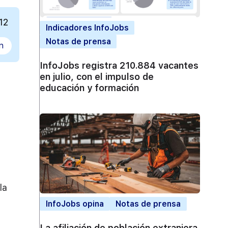
12
Indicadores InfoJobs
Notas de prensa
n
InfoJobs registra 210.884 vacantes
en julio, con el impulso de
educación y formación
la
InfoJobs opina
Notas de prensa
La afiliación de población extranjera