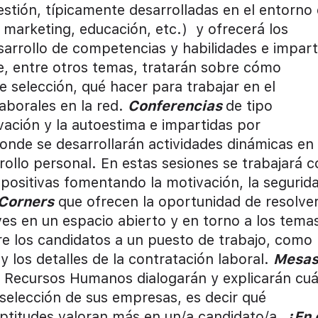
estión, típicamente desarrolladas en el entorno
, marketing, educación, etc.) y ofrecerá los
esarrollo de competencias y habilidades e impar
, entre otros temas, tratarán sobre cómo
e selección, qué hacer para trabajar en el
aborales en la red.
Conferencias
de tipo
ivación y la autoestima e impartidas por
onde se desarrollarán actividades dinámicas en
rollo personal. En estas sesiones se trabajará 
positivas fomentando la motivación, la segurid
 Corners
que ofrecen la oportunidad de resolve
es en un espacio abierto y en torno a los tema
e los candidatos a un puesto de trabajo, como
 los detalles de la contratación laboral.
Mesa
de Recursos Humanos dialogarán y explicarán cuá
e selección de sus empresas, es decir qué
ptitudes valoran más en un/a candidato/a.
¿En 