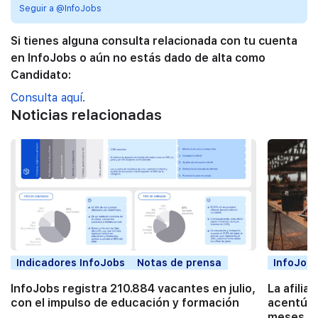
Seguir a @InfoJobs
Si tienes alguna consulta relacionada con tu cuenta
en InfoJobs o aún no estás dado de alta como
Candidato:
Consulta aquí.
Noticias relacionadas
Indicadores InfoJobs
Notas de prensa
InfoJobs
InfoJobs registra 210.884 vacantes en julio,
La afilia
con el impulso de educación y formación
acentúa 
meses co