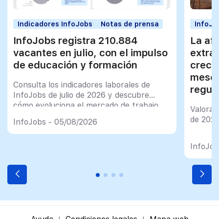
Indicadores InfoJobs
Notas de prensa
InfoJo
InfoJobs registra 210.884
La afi
vacantes en julio, con el impulso
extra
de educación y formación
creci
meses
Consulta los indicadores laborales de
regul
InfoJobs de julio de 2026 y descubre
cómo evoluciona el mercado de trabajo
Valorac
en España
de 202
InfoJobs - 05/08/2026
InfoJob