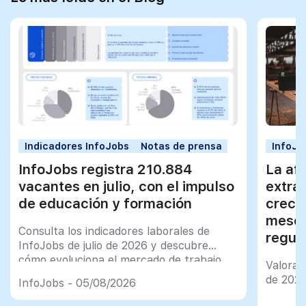
Indicadores InfoJobs
Notas de prensa
InfoJo
InfoJobs registra 210.884
La afi
vacantes en julio, con el impulso
extra
de educación y formación
creci
meses
Consulta los indicadores laborales de
regul
InfoJobs de julio de 2026 y descubre
cómo evoluciona el mercado de trabajo
Valorac
en España
de 202
InfoJobs - 05/08/2026