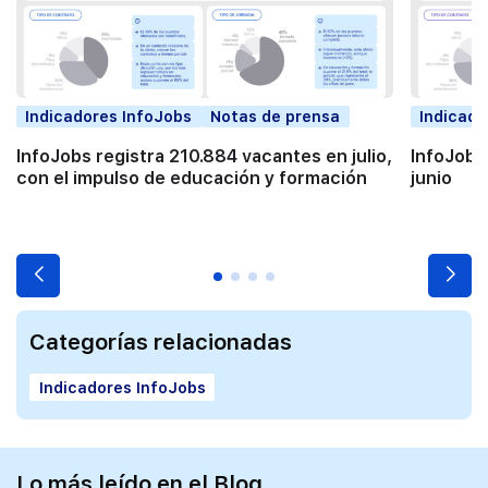
Indicadores InfoJobs
Notas de prensa
Indicado
InfoJobs registra 210.884 vacantes en julio,
InfoJobs
con el impulso de educación y formación
junio
Categorías relacionadas
Indicadores InfoJobs
Lo más leído en el Blog