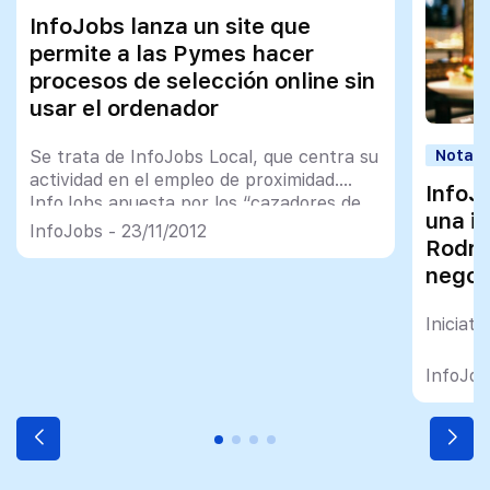
InfoJobs lanza un site que
permite a las Pymes hacer
procesos de selección online sin
usar el ordenador
Notas 
Se trata de InfoJobs Local, que centra su
actividad en el empleo de proximidad.
InfoJ
InfoJobs apuesta por los “cazadores de
una in
ofertas”, particulares que registran
InfoJobs - 23/11/2012
Rodrí
anuncios de puestos de trabajo de las
Pymes y los comparten con otras
negoc
personas que buscan empleo. El
proyecto, aun en fase beta, es el primero
Iniciat
que lanza el Laboratorio de […]
InfoJob