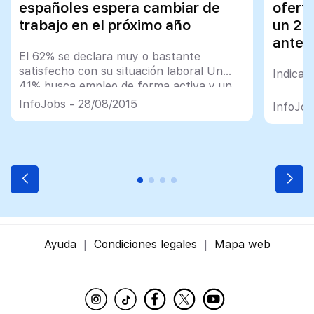
españoles espera cambiar de
ofert
trabajo en el próximo año
un 26
anteri
El 62% se declara muy o bastante
satisfecho con su situación laboral Un
Indicad
41% busca empleo de forma activa y un
45% estaría dispuesto a cambiar de
InfoJobs - 28/08/2015
InfoJob
trabajo en caso de recibir una buena
oferta InfoJobs es el medio online más
recomendado para la búsqueda de
empleo Barcelona, 27 de agosto de
2015. InfoJobs, referente en […]
Ayuda
Condiciones legales
Mapa web