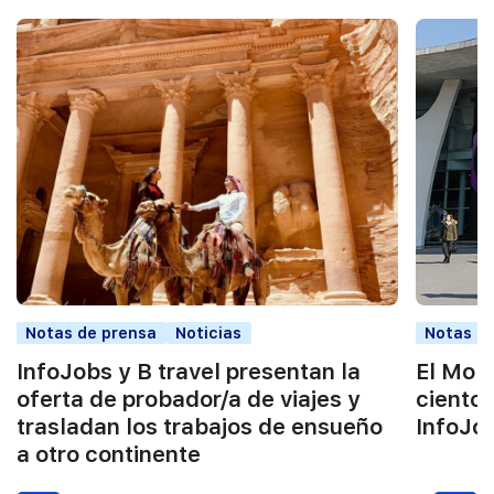
Notas de prensa
Noticias
Notas d
InfoJobs y B travel presentan la
El Mob
oferta de probador/a de viajes y
cientos
trasladan los trabajos de ensueño
InfoJo
a otro continente