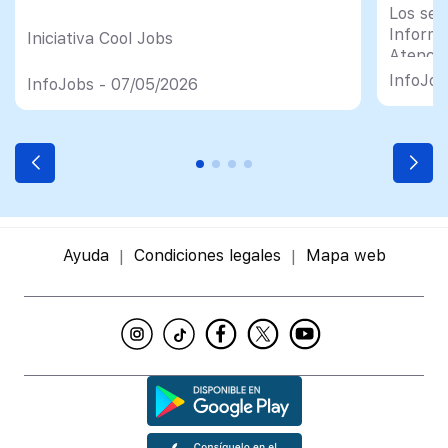
Los sec
Informá
Iniciativa Cool Jobs
Atenció
de empl
InfoJob
InfoJobs - 07/05/2026
acumula
registr
compar
Ayuda
Condiciones legales
Mapa web