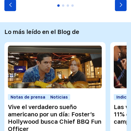
Lo más leído en el Blog de
Notas de prensa
Noticias
Indica
Vive el verdadero sueño
Las v
americano por un día: Foster’s
11% e
Hollywood busca Chief BBQ Fun
campa
Officer