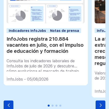
Indicadores InfoJobs
Notas de prensa
InfoJo
InfoJobs registra 210.884
La afi
vacantes en julio, con el impulso
extra
de educación y formación
creci
meses
Consulta los indicadores laborales de
regul
InfoJobs de julio de 2026 y descubre
cómo evoluciona el mercado de trabajo
Valorac
en España
de 202
InfoJobs - 05/08/2026
InfoJob