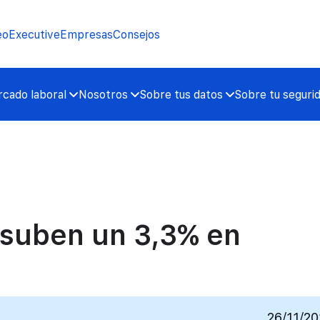
eo
Executive
Empresas
Consejos
cado laboral
Nosotros
Sobre tus datos
Sobre tu seguri
o suben un 3,3% en
26/11/20