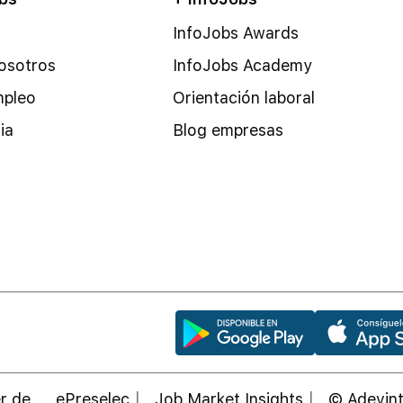
InfoJobs Awards
osotros
InfoJobs Academy
mpleo
Orientación laboral
ia
Blog empresas
r de
ePreselec
Job Market Insights
© Adevint