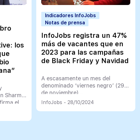
Indicadores InfoJobs
Notas de prensa
ibro
InfoJobs registra un 47%
más de vacantes que en
ve: los
2023 para las campañas
que
de Black Friday y Navidad
bio
ñana”
A escasamente un mes del
denominado ‘viernes negro’ (29
y
de noviembre)…
in Sharma,
firma el
InfoJobs - 28/10/2024
rgo”