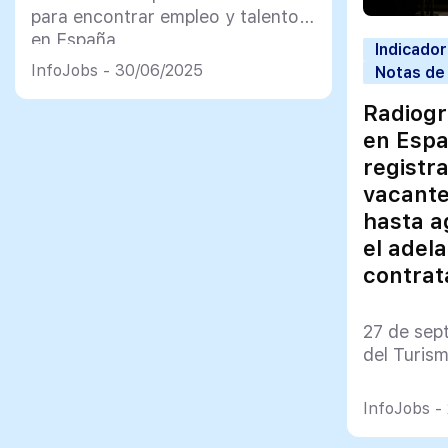
para encontrar empleo y talento
en España
Indicado
InfoJobs - 30/06/2025
Notas de
Radiogr
en Espa
registr
vacante
hasta a
el adela
contrat
27 de sep
del Turis
InfoJobs -