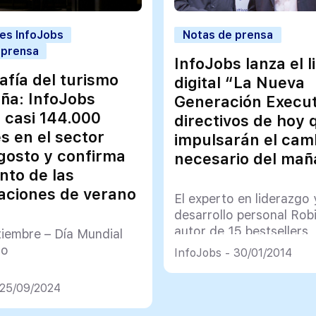
res InfoJobs
Notas de prensa
 prensa
InfoJobs lanza el l
afía del turismo
digital “La Nueva
ña: InfoJobs
Generación Executi
a casi 144.000
directivos de hoy 
s en el sector
impulsarán el cam
gosto y confirma
necesario del ma
nto de las
aciones de verano
El experto en liderazgo 
desarrollo personal Rob
autor de 15 bestsellers, 
tiembre – Día Mundial
prólogo “El líder sin ca
mo
InfoJobs - 30/01/2014
 25/09/2024