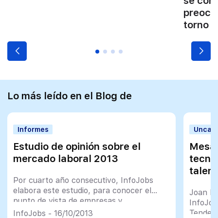
se conv
preocu
torno a
Lo más leído en el Blog de
Informes
Uncate
Estudio de opinión sobre el
Mesa 
mercado laboral 2013
tecno
talen
Por cuarto año consecutivo, InfoJobs
elabora este estudio, para conocer el
Joan Pa
punto de vista de empresas y
InfoJob
trabajadores sobre la situación del
Tendenc
InfoJobs - 16/10/2013