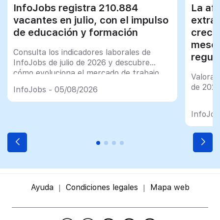
InfoJobs registra 210.884
La afi
vacantes en julio, con el impulso
extra
de educación y formación
creci
meses
Consulta los indicadores laborales de
regul
InfoJobs de julio de 2026 y descubre
cómo evoluciona el mercado de trabajo
Valorac
en España
de 202
InfoJobs - 05/08/2026
InfoJob
Ayuda
Condiciones legales
Mapa web