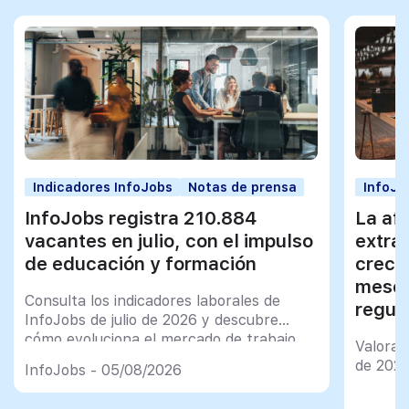
Indicadores InfoJobs
Notas de prensa
InfoJo
InfoJobs registra 210.884
La afi
vacantes en julio, con el impulso
extra
de educación y formación
creci
meses
Consulta los indicadores laborales de
regul
InfoJobs de julio de 2026 y descubre
cómo evoluciona el mercado de trabajo
Valorac
en España
de 202
InfoJobs - 05/08/2026