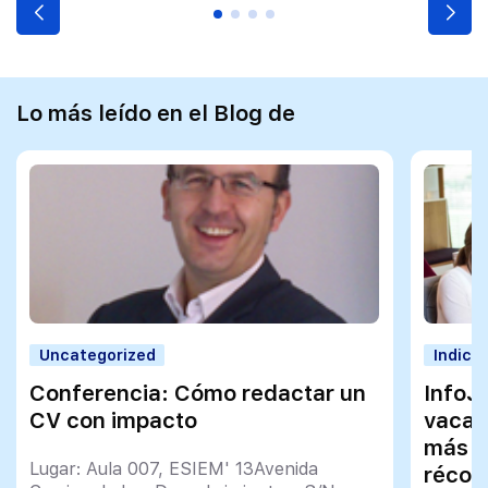
Lo más leído en el Blog de
Uncategorized
Indica
Conferencia: Cómo redactar un
InfoJ
CV con impacto
vacan
más q
Lugar: Aula 007, ESIEM' 13Avenida
récor