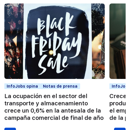
InfoJobs opina
Notas de prensa
InfoJobs
La ocupación en el sector del
Crece l
transporte y almacenamiento
product
crece un 0,6% en la antesala de la
el emp
campaña comercial de final de año
de la 