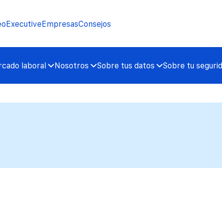
eo
Executive
Empresas
Consejos
cado laboral
Nosotros
Sobre tus datos
Sobre tu seguri