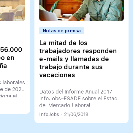
Notas de prensa
La mitad de los
156.000
trabajadores responden
eo en
e-mails y llamadas de
aña
trabajo durante sus
vacaciones
s laborales
re de 2024
Datos del Informe Anual 2017
iona el
InfoJobs–ESADE sobre el Estado
España
del Mercado Laboral
InfoJobs - 21/06/2018