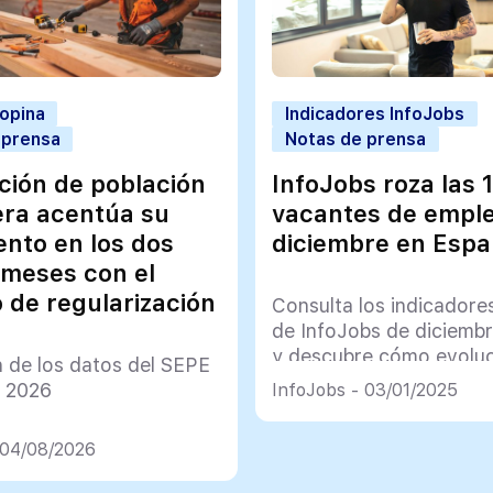
 opina
Indicadores InfoJobs
 prensa
Notas de prensa
ación de población
InfoJobs roza las 
era acentúa su
vacantes de empl
ento en los dos
diciembre en Esp
 meses con el
 de regularización
Consulta los indicadore
de InfoJobs de diciemb
y descubre cómo evoluc
n de los datos del SEPE
mercado de trabajo en 
e 2026
InfoJobs - 03/01/2025
 04/08/2026