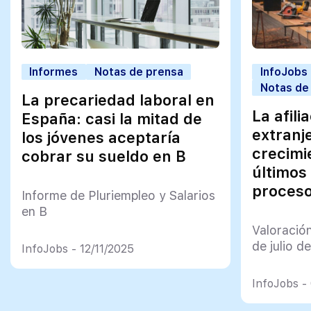
Informes
Notas de prensa
InfoJobs
Notas de
La precariedad laboral en
La afili
España: casi la mitad de
extranj
los jóvenes aceptaría
crecimi
cobrar su sueldo en B
últimos
proceso
Informe de Pluriempleo y Salarios
en B
Valoració
de julio d
InfoJobs - 12/11/2025
InfoJobs -