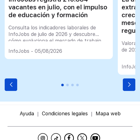
vacantes en julio, con el impulso
extra
de educación y formación
creci
meses
Consulta los indicadores laborales de
regul
InfoJobs de julio de 2026 y descubre
cómo evoluciona el mercado de trabajo
Valorac
en España
de 202
InfoJobs - 05/08/2026
InfoJob
Ayuda
Condiciones legales
Mapa web