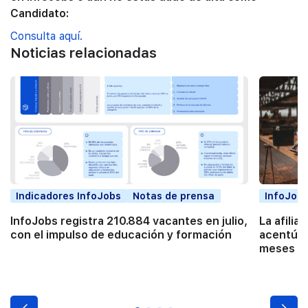
Candidato:
Consulta aquí.
Noticias relacionadas
Indicadores InfoJobs
Notas de prensa
InfoJobs
InfoJobs registra 210.884 vacantes en julio,
La afilia
con el impulso de educación y formación
acentúa 
meses co