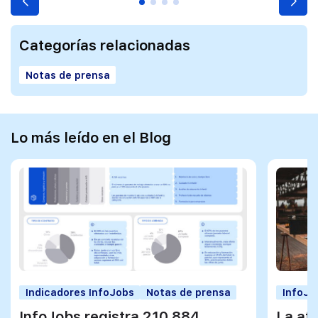
Categorías relacionadas
Notas de prensa
Lo más leído en el Blog
Indicadores InfoJobs
Notas de prensa
InfoJo
InfoJobs registra 210.884
La afi