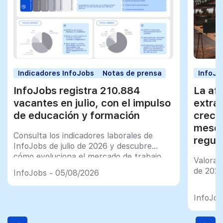
Indicadores InfoJobs
Notas de prensa
InfoJo
InfoJobs registra 210.884
La afi
vacantes en julio, con el impulso
extra
de educación y formación
creci
meses
Consulta los indicadores laborales de
regul
InfoJobs de julio de 2026 y descubre
cómo evoluciona el mercado de trabajo
Valorac
en España
de 202
InfoJobs - 05/08/2026
InfoJob