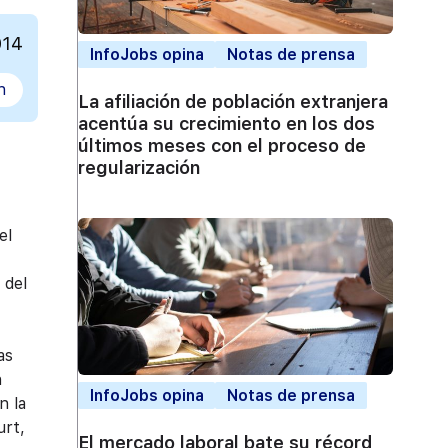
014
InfoJobs opina
Notas de prensa
n
La afiliación de población extranjera
acentúa su crecimiento en los dos
últimos meses con el proceso de
regularización
el
 del
as
n
InfoJobs opina
Notas de prensa
n la
rt,
El mercado laboral bate su récord