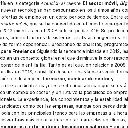
11% en la categoría
Atención al cliente
.
El sector móvil,
Big
 nuevas tecnologías han despuntado en los últimos años c
 ofertas de empleo en un corto periodo de tiempo. Entre e
amador móvil
, que se ha convertido en el puesto emergent
2013 mientras en el 2008 solo se pedían 419. Se produce 
res, administradores de sistemas, analistas e ingenieros. El
de forma exponencial, precisando de analistas, programad
 para Freelance
Siguiendo la tendencia iniciada en 2012, la
o en un contexto global en el que disminuye la contrataci
ner de plantilla fija. Tanto es así que, en relación a 2008, 
or diez en 2013, convirtiéndose en una vía para seguir for
uación de desempleo.
Formarse, cambiar de sector y
da diez candidatos mayores de 45 años afirman que se está
ea un cambio de sector y un 12% ve la posibilidad de empre
onales. La experiencia, los conocimientos y la estabilidad la
 candidatos como por las empresas, aunque con pesos distin
ología son los principales frenos para las empresas a la hora
 desventajas más importantes son sus carencias en idiomas, 
Ingenieros e informáticos, los mejores salarios
Aunque 