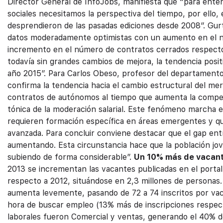
Director General de InfoJobs, manifiesta que “para enten
sociales necesitamos la perspectiva del tiempo, por ello,
desprendieron de las pasadas ediciones desde 2008”. Gur
datos moderadamente optimistas con un aumento en el nú
incremento en el número de contratos cerrados respecto 
todavía sin grandes cambios de mejora, la tendencia posit
año 2015”.
Para Carlos Obeso, profesor del departamento
confirma la tendencia hacia el cambio estructural del me
contratos de autónomos al tiempo que aumenta la compet
tónica de la moderación salarial. Este fenómeno marcha e
requieren formación específica en áreas emergentes y qu
avanzada. Para concluir conviene destacar que el gap ent
aumentando. Esta circunstancia hace que la población jove
subiendo de forma considerable”.
Un 10% más de vacant
2013 se incrementan las vacantes publicadas en el portal
respecto a 2012, situándose en 2,3 millones de personas
aumenta levemente, pasando de 72 a 74 inscritos por vacan
hora de buscar empleo (13% más de inscripciones respec
laborales fueron Comercial y ventas, generando el 40% d