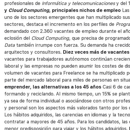
profesionales de
Informática y telecomunicaciones
y del 
y
Cloud Computing
, principales nichos de empleo
Las
uno de los sectores emergentes que han multiplicado sus
sectores, destaca el incremento en los perfiles de
Progr
demandado con 2.360 vacantes de empleo durante el año 
eclosión del
Cloud Computing
, que precisa de programado
Data
también irrumpe con fuerza. Su demanda ha crecido 
arquitectos y consultores.
Diez veces más de vacantes
vacantes para trabajadores autónomos continúan creciend
laboral y las empresas no pueden asumir los costes de dispo
volumen de vacantes para Freelance se ha multiplicado p
parte del mercado laboral para miles de personas en sit
emprender, las alternativas a los 45 años
Casi 6 de ca
formando y reciclando. Al mismo tiempo, un 15% se plant
ya sea de forma individual o asociándose con otros profesi
y personal son los aspectos más valorados tanto por los
Los hábitos adquiridos, las carencias en idiomas y la tecn
contratar a mayores de 45 años. Para los candidatos, las
menor predisposición para viajar y los hábitos adquiridos.