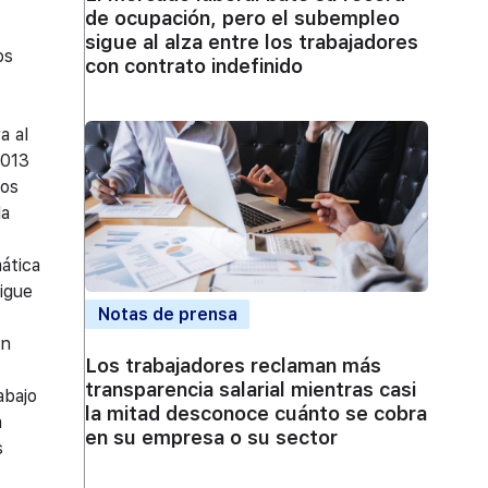
de ocupación, pero el subempleo
sigue al alza entre los trabajadores
os
con contrato indefinido
a al
2013
los
la
ática
igue
Notas de prensa
en
Los trabajadores reclaman más
transparencia salarial mientras casi
abajo
la mitad desconoce cuánto se cobra
a
en su empresa o su sector
s