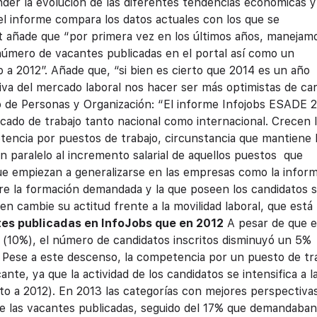
der la evolución de las diferentes tendencias económicas y
 el informe compara los datos actuales con los que se
t añade que “por primera vez en los últimos años, manejam
mero de vacantes publicadas en el portal así como un
a 2012”. Añade que, “si bien es cierto que 2014 es un año
iva del mercado laboral nos hacer ser más optimistas de car
 de Personas y Organización: “El informe Infojobs ESADE 
rcado de trabajo tanto nacional como internacional. Crecen 
encia por puestos de trabajo, circunstancia que mantiene 
n paralelo al incremento salarial de aquellos puestos que
e empiezan a generalizarse en las empresas como la inform
re la formación demandada y la que poseen los candidatos s
n cambie su actitud frente a la movilidad laboral, que está
es publicadas en InfoJobs que en 2012
A pesar de que 
 (10%), el número de candidatos inscritos disminuyó un 5%
. Pese a este descenso, la competencia por un puesto de tr
te, ya que la actividad de los candidatos se intensifica a l
to a 2012).
En 2013 las categorías con mejores perspectiva
e las vacantes publicadas, seguido del 17% que demandaban