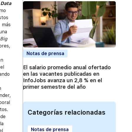
 Data
omo
stos
e más
una
Big
ores,
s
Notas de prensa
ón
El salario promedio anual ofertado
el
en las vacantes publicadas en
mando
InfoJobs avanza un 2,8 % en el
primer semestre del año
n
nder,
boral
tos.
Categorías relacionadas
 de
la
Notas de prensa
el