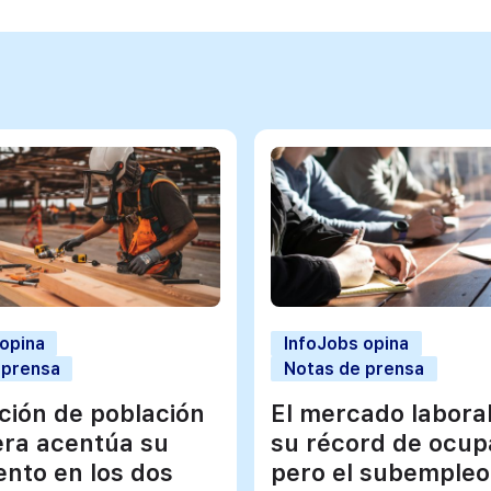
 opina
InfoJobs opina
 prensa
Notas de prensa
ación de población
El mercado labora
era acentúa su
su récord de ocup
ento en los dos
pero el subempleo