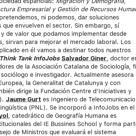
 sociedad españolas:
Migración y Demografía
,
uctura Empresarial y Gestión de Recursos Huma
pretendemos, ni podemos, dar soluciones
 que envuelven el sector. Sin embargo, sí
s y de valor que podamos implementar desde
, sirvan para mejorar el mercado laboral. Los
plicado en él vamos a destinar todos nuestros
Think Tank InfoJobs
Salvador Giner
, doctor e
res de la Asociación Catalana de Sociología, fil
sociólogo e investigador. Actualmente asesora 
uropea, la Generalitat de Catalunya y con
bién dirige la Fundación Centre d’Iniciatives y
).
Jaume Gurt
es Ingeniero de Telecomunicaci
ingüística (PNL). Se incorporó a InfoJobs en el
yol
, catedrático de Geografía Humana es
itucionales del IE Bussines School y forma part
ejo de Ministros que evaluará el sistema