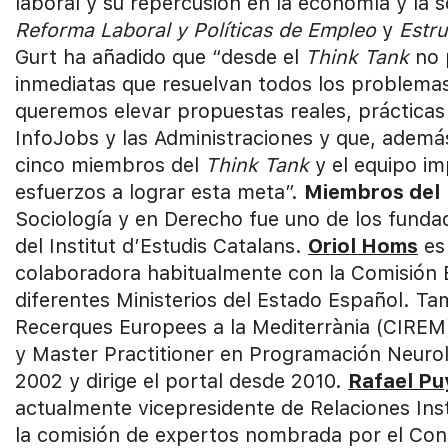
laboral y su repercusión en la economía y la
Reforma Laboral y Políticas de Empleo
y
Estr
Gurt ha añadido que “desde el
Think Tank
no 
inmediatas que resuelvan todos los problemas
queremos elevar propuestas reales, práctica
InfoJobs y las Administraciones y que, además
cinco miembros del
Think Tank
y el equipo im
esfuerzos a lograr esta meta”.
Miembros del
Sociología y en Derecho fue uno de los fundado
del Institut d’Estudis Catalans.
Oriol Homs
es 
colaboradora habitualmente con la Comisión E
diferentes Ministerios del Estado Español. Tam
Recerques Europees a la Mediterrània (CIREM
y Master Practitioner en Programación Neurol
2002 y dirige el portal desde 2010.
Rafael Pu
actualmente vicepresidente de Relaciones Inst
la comisión de expertos nombrada por el Cons