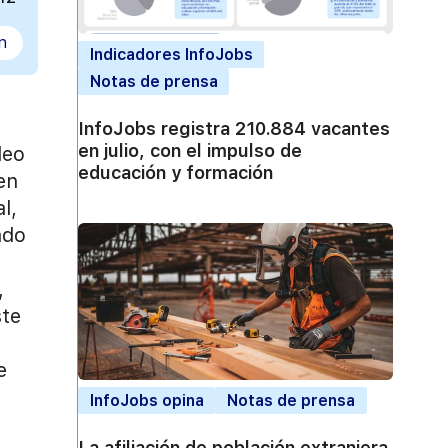
n
Indicadores InfoJobs
Notas de prensa
InfoJobs registra 210.884 vacantes
en julio, con el impulso de
leo
educación y formación
en
l,
ado
,
ste
e
InfoJobs opina
Notas de prensa
La afiliación de población extranjera