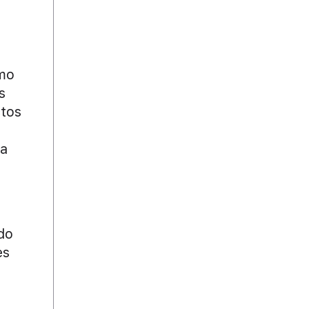
imo
s
ctos
la
ndo
es