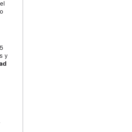
el
do
55
s y
ad