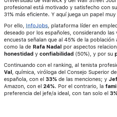
Universidad de Warwick y del Wall Street Jour
profesional está motivado y satisfecho con s
31% más eficiente. Y aquí juega un papel muy
Por ello,
InfoJobs
, plataforma líder en empleo
deseado por los españoles, considerando las v
encuesta señalan que al 45% de la población a
como la de
Rafa Nadal
por aspectos relacio
honestidad
y
confiabilidad
(50%), y por su
Continuando con el ranking, al tenista profes
Val
, química, viróloga del Consejo Superior d
española, con el
33%
de las menciones; y
Je
Amazon, con el
24%
. Por el contrario, la
fami
preferencia del jefe/a ideal, con tan solo el
3