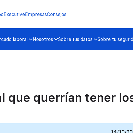
eo
Executive
Empresas
Consejos
cado laboral
Nosotros
Sobre tus datos
Sobre tu seguri
al que querrían tener lo
14/10/2