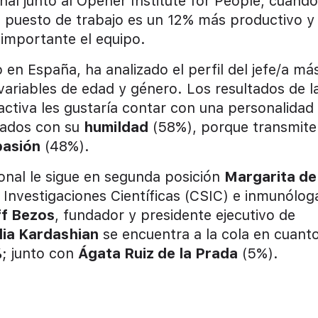
nal junto al Opener Institute for People, cuand
u puesto de trabajo es un 12% más productivo y
 importante el equipo.
 en España, ha analizado el perfil del jefe/a má
ariables de edad y género. Los resultados de l
ctiva les gustaría contar con una personalidad
nados con su
humildad
(58%), porque transmite
pasión
(48%).
ional le sigue en segunda posición
Margarita de
e Investigaciones Científicas (CSIC) e inmunólog
ff Bezos
, fundador y presidente ejecutivo de
lia Kardashian
se encuentra a la cola en cuant
%
; junto con
Ágata Ruiz de la Prada
(5%).