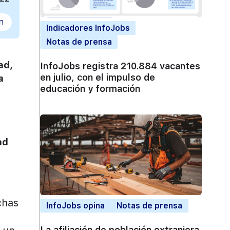
n
Indicadores InfoJobs
Notas de prensa
ad,
InfoJobs registra 210.884 vacantes
en julio, con el impulso de
a
educación y formación
ad
chas
InfoJobs opina
Notas de prensa
La afiliación de población extranjera