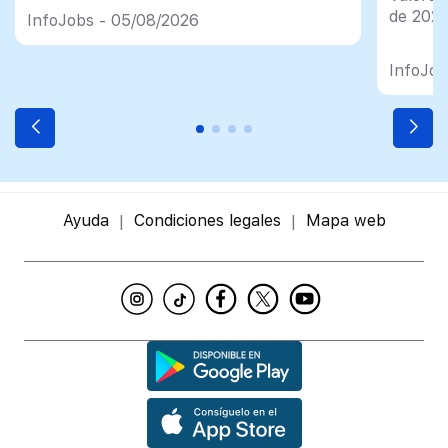
en España
de 202
InfoJobs - 05/08/2026
InfoJob
Ayuda
Condiciones legales
Mapa web