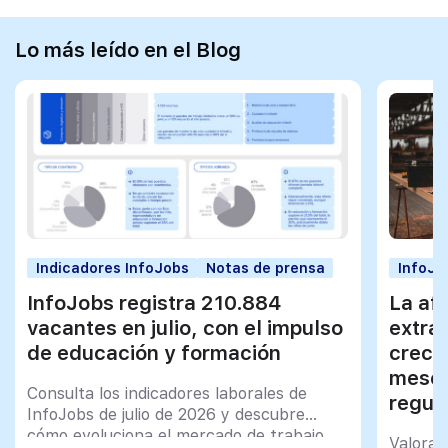
Lo más leído en el Blog
Indicadores InfoJobs
Notas de prensa
InfoJo
InfoJobs registra 210.884
La afi
vacantes en julio, con el impulso
extra
de educación y formación
creci
meses
Consulta los indicadores laborales de
regul
InfoJobs de julio de 2026 y descubre
cómo evoluciona el mercado de trabajo
Valorac