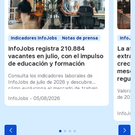
Indicadores InfoJobs
Notas de prensa
InfoJo
InfoJobs registra 210.884
La afi
vacantes en julio, con el impulso
extra
de educación y formación
creci
meses
Consulta los indicadores laborales de
regul
InfoJobs de julio de 2026 y descubre
cómo evoluciona el mercado de trabajo
Valorac
en España
de 202
InfoJobs - 05/08/2026
InfoJob