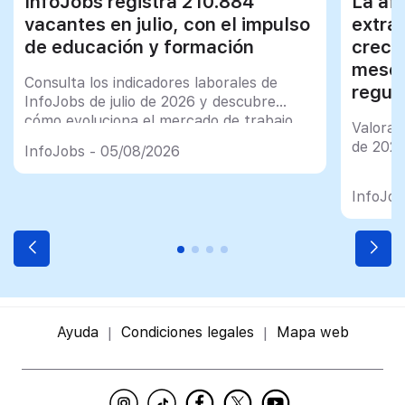
InfoJobs registra 210.884
La afi
vacantes en julio, con el impulso
extra
de educación y formación
creci
meses
Consulta los indicadores laborales de
regul
InfoJobs de julio de 2026 y descubre
cómo evoluciona el mercado de trabajo
Valorac
en España
de 202
InfoJobs - 05/08/2026
InfoJob
Ayuda
Condiciones legales
Mapa web