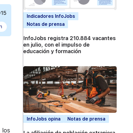
015
Indicadores InfoJobs
Notas de prensa
n
InfoJobs registra 210.884 vacantes
en julio, con el impulso de
educación y formación
InfoJobs opina
Notas de prensa
 los
La afiliación de población extranjera