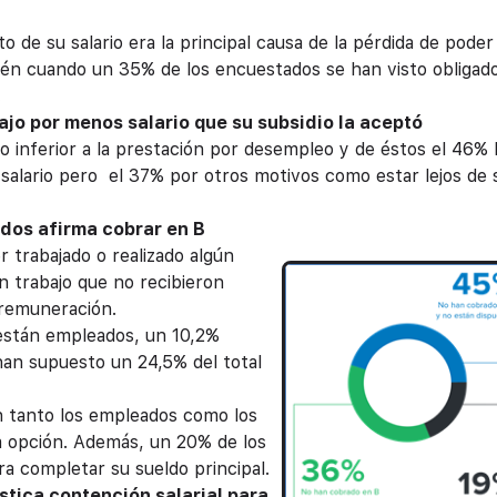
 de su salario era la principal causa de la pérdida de poder
mbién cuando un 35% de los encuestados se han visto obligad
.
bajo por menos salario que su subsidio la aceptó
o inferior a la prestación por desempleo y de éstos el 46% 
 salario pero el 37% por otros motivos como estar lejos de 
dos afirma cobrar en B
trabajado o realizado algún
 trabajo que no recibieron
 remuneración.
 están empleados, un 10,2%
 han supuesto un 24,5% del total
n tanto los empleados como los
a opción. Además, un 20% de los
a completar su sueldo principal.
stica contención salarial para