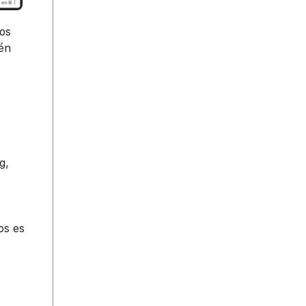
ros
vén
g,
os es