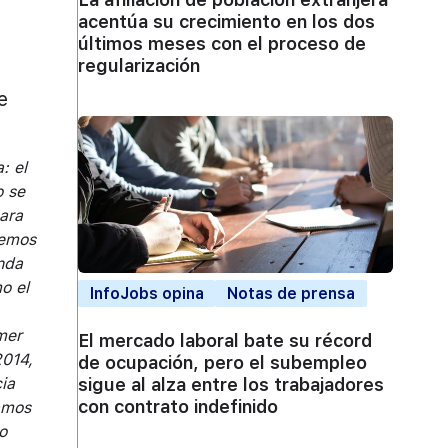
acentúa su crecimiento en los dos
últimos meses con el proceso de
regularización
e
: el
o se
ara
demos
enda
o el
InfoJobs opina
Notas de prensa
mer
El mercado laboral bate su récord
2014,
de ocupación, pero el subempleo
ia
sigue al alza entre los trabajadores
con contrato indefinido
tamos
o