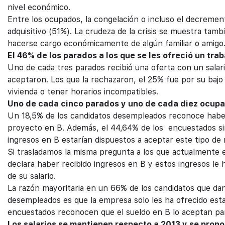
nivel económico.
Entre los ocupados, la congelación o incluso el decremento
adquisitivo (51%). La crudeza de la crisis se muestra ta
hacerse cargo económicamente de algún familiar o amigo
El 46% de los parados a los que se les ofreció un tra
Uno de cada tres parados recibió una oferta con un salari
aceptaron. Los que la rechazaron, el 25% fue por su bajo
vivienda o tener horarios incompatibles.
Uno de cada cinco parados y uno de cada diez ocupa
Un 18,5% de los candidatos desempleados reconoce haber 
proyecto en B. Además, el 44,64% de los encuestados sin
ingresos en B estarían dispuestos a aceptar este tipo de
Si trasladamos la misma pregunta a los que actualmente
declara haber recibido ingresos en B y estos ingresos le
de su salario.
La razón mayoritaria en un 66% de los candidatos que da
desempleados es que la empresa solo les ha ofrecido est
encuestados reconocen que el sueldo en B lo aceptan par
Los salarios se mantienen respecto a 2013 y se prono