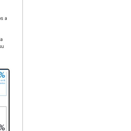
os a
la
su