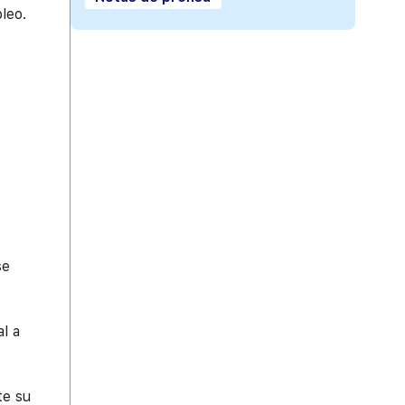
leo.
se
l a
te su