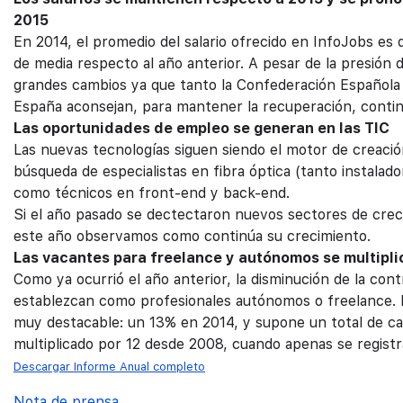
2015
En 2014, el promedio del salario ofrecido en InfoJobs es
de media respecto al año anterior. A pesar de la presión 
grandes cambios ya que tanto la Confederación Española
España aconsejan, para mantener la recuperación, continu
Las oportunidades de empleo se generan en las TIC
Las nuevas tecnologías siguen siendo el motor de creaci
búsqueda de especialistas en fibra óptica (tanto instalado
como técnicos en front-end y back-end.
Si el año pasado se dectectaron nuevos sectores de crec
este año observamos como continúa su crecimiento.
Las vacantes para freelance y autónomos se multiplica
Como ya ocurrió el año anterior, la disminución de la co
establezcan como profesionales autónomos o freelance. E
muy destacable: un 13% en 2014, y supone un total de cas
multiplicado por 12 desde 2008, cuando apenas se regist
Descargar Informe Anual completo
Nota de prensa