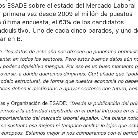
bs ESADE sobre el estado del Mercado Laboral
 primera vez desde 2009 el millón de puestos
a última encuesta, el 63% de los candidatos
dquisitivo. Uno de cada cinco parados, y uno d
ar en B.
ue
“los datos de este año nos ofrecen un panorama optimista
ante: en todos los sectores. Pero estos buenos datos aún n
su poder adquisitivo mengua. Por eso es un buen momento p
moverse, a dónde queremos dirigirnos. Gurt añade que “po
l modelo estructural, de forma que nuestra economía no dep
íticas deben ir destinadas a apoyar sectores con futuro, com
nas y Organización de ESADE:
“Desde la publicación del pri
irnos a la actividad registrada en el portal InfoJobs en el 
mportamiento del mercado laboral español. Una buena notic
 se sustenta esa mejora ni tampoco ocultar lo lejos que es
 europeos. Estamos mejor si nos comparamos con el period