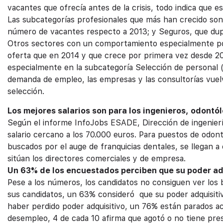
vacantes que ofrecía antes de la crisis, todo indica que e
Las subcategorías profesionales que más han crecido son l
número de vacantes respecto a 2013; y Seguros, que dupli
Otros sectores con un comportamiento especialmente pos
oferta que en 2014 y que crece por primera vez desde 
especialmente en la subcategoría Selección de personal 
demanda de empleo, las empresas y las consultorías vuelv
selección.
Los mejores salarios son para los ingenieros, odontó
Según el informe InfoJobs ESADE, Dirección de ingenierí
salario cercano a los 70.000 euros. Para puestos de odont
buscados por el auge de franquicias dentales, se llegan a o
sitúan los directores comerciales y de empresa.
Un 63% de los encuestados perciben que su poder ad
Pese a los números, los candidatos no consiguen ver los b
sus candidatos, un 63% consideró que su poder adquisitiv
haber perdido poder adquisitivo, un 76% están parados ac
desempleo, 4 de cada 10 afirma que agotó o no tiene pre