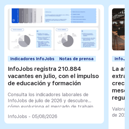
Indicadores InfoJobs
Notas de prensa
InfoJo
InfoJobs registra 210.884
La afi
vacantes en julio, con el impulso
extra
de educación y formación
creci
meses
Consulta los indicadores laborales de
regul
InfoJobs de julio de 2026 y descubre
cómo evoluciona el mercado de trabajo
Valorac
en España
de 202
InfoJobs - 05/08/2026