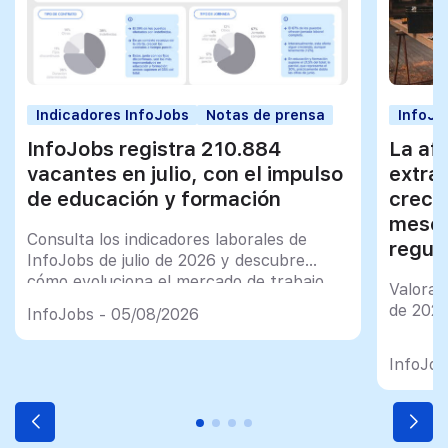
Indicadores InfoJobs
Notas de prensa
InfoJo
InfoJobs registra 210.884
La afi
vacantes en julio, con el impulso
extra
de educación y formación
creci
meses
Consulta los indicadores laborales de
regul
InfoJobs de julio de 2026 y descubre
cómo evoluciona el mercado de trabajo
Valorac
en España
de 202
InfoJobs - 05/08/2026
InfoJob