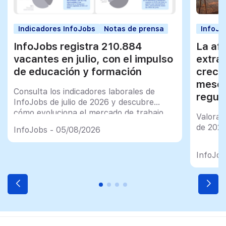
Indicadores InfoJobs
Notas de prensa
InfoJo
InfoJobs registra 210.884
La afi
vacantes en julio, con el impulso
extra
de educación y formación
creci
meses
Consulta los indicadores laborales de
regul
InfoJobs de julio de 2026 y descubre
cómo evoluciona el mercado de trabajo
Valorac
en España
de 202
InfoJobs - 05/08/2026
InfoJob