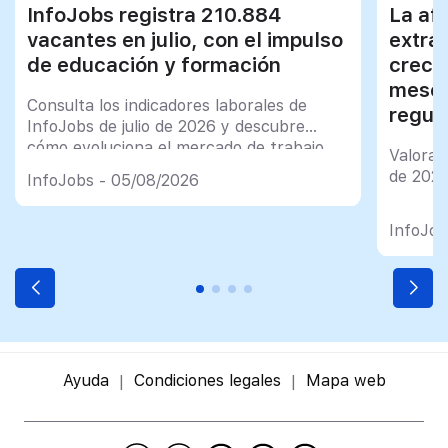
InfoJobs registra 210.884
La afi
vacantes en julio, con el impulso
extra
de educación y formación
creci
meses
Consulta los indicadores laborales de
regul
InfoJobs de julio de 2026 y descubre
cómo evoluciona el mercado de trabajo
Valorac
en España
de 202
InfoJobs - 05/08/2026
InfoJob
Ayuda
Condiciones legales
Mapa web