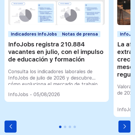
Indicadores InfoJobs
Notas de prensa
InfoJo
InfoJobs registra 210.884
La afi
vacantes en julio, con el impulso
extra
de educación y formación
creci
meses
Consulta los indicadores laborales de
regul
InfoJobs de julio de 2026 y descubre
cómo evoluciona el mercado de trabajo
Valorac
en España
de 202
InfoJobs - 05/08/2026
InfoJob