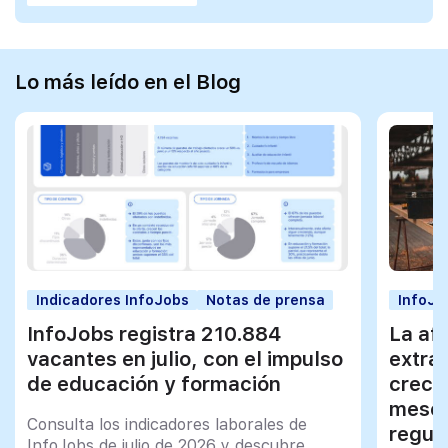
Lo más leído en el Blog
Indicadores InfoJobs
Notas de prensa
InfoJo
InfoJobs registra 210.884
La afi
vacantes en julio, con el impulso
extra
de educación y formación
creci
meses
Consulta los indicadores laborales de
regul
InfoJobs de julio de 2026 y descubre