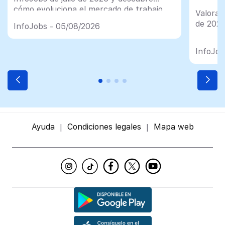
cómo evoluciona el mercado de trabajo
Valorac
en España
de 202
InfoJobs - 05/08/2026
InfoJob
Ayuda
Condiciones legales
Mapa web