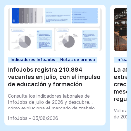
Indicadores InfoJobs
Notas de prensa
InfoJo
InfoJobs registra 210.884
La afi
vacantes en julio, con el impulso
extra
de educación y formación
creci
meses
Consulta los indicadores laborales de
regul
InfoJobs de julio de 2026 y descubre
cómo evoluciona el mercado de trabajo
Valorac
en España
de 202
InfoJobs - 05/08/2026