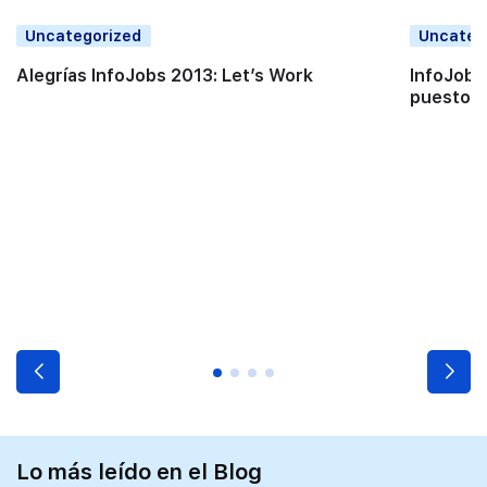
Uncategorized
Uncateg
Alegrías InfoJobs 2013: Let’s Work
InfoJobs
puestos 
Lo más leído en el Blog