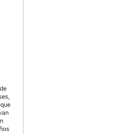
 de
ses,
nque
van
ón
años