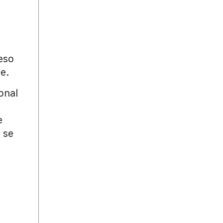
a
eso
e.
onal
e
 se