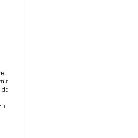
el
mir
 de
su