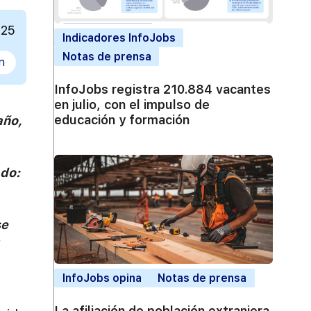
025
Indicadores InfoJobs
Notas de prensa
n
InfoJobs registra 210.884 vacantes
en julio, con el impulso de
educación y formación
año,
ado:
se
InfoJobs opina
Notas de prensa
La afiliación de población extranjera