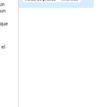
 un
 un
nque
 el