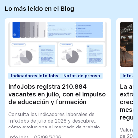
Lo más leído en el Blog
Indicadores InfoJobs
Notas de prensa
InfoJo
InfoJobs registra 210.884
La afi
vacantes en julio, con el impulso
extra
de educación y formación
creci
meses
Consulta los indicadores laborales de
regul
InfoJobs de julio de 2026 y descubre
cómo evoluciona el mercado de trabajo
Valorac
en España
de 202
InfoJobs - 05/08/2026