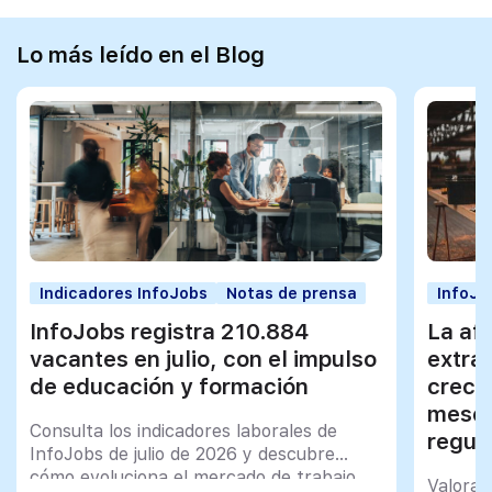
Lo más leído en el Blog
Indicadores InfoJobs
Notas de prensa
InfoJo
InfoJobs registra 210.884
La afi
vacantes en julio, con el impulso
extra
de educación y formación
creci
meses
Consulta los indicadores laborales de
regul
InfoJobs de julio de 2026 y descubre
cómo evoluciona el mercado de trabajo
Valorac