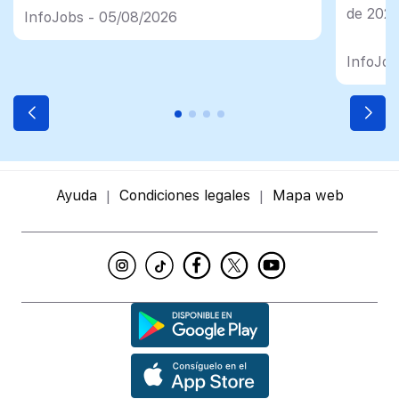
en España
de 202
InfoJobs - 05/08/2026
InfoJob
Ayuda
Condiciones legales
Mapa web