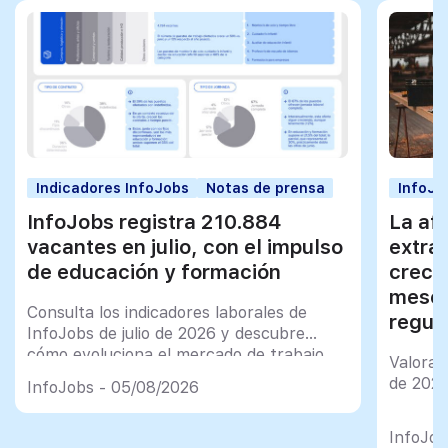
Indicadores InfoJobs
Notas de prensa
InfoJo
InfoJobs registra 210.884
La afi
vacantes en julio, con el impulso
extra
de educación y formación
creci
meses
Consulta los indicadores laborales de
regul
InfoJobs de julio de 2026 y descubre
cómo evoluciona el mercado de trabajo
Valorac
en España
de 202
InfoJobs - 05/08/2026
InfoJob