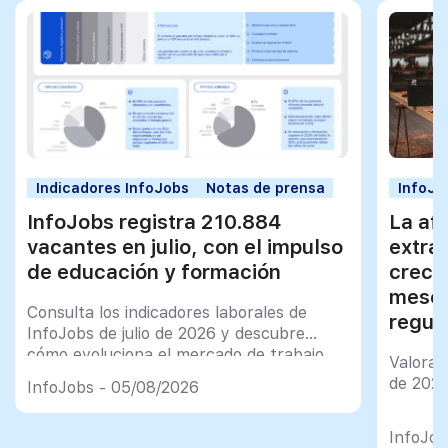
Indicadores InfoJobs
Notas de prensa
InfoJo
InfoJobs registra 210.884
La afi
vacantes en julio, con el impulso
extra
de educación y formación
creci
meses
Consulta los indicadores laborales de
regul
InfoJobs de julio de 2026 y descubre
cómo evoluciona el mercado de trabajo
Valorac
en España
de 202
InfoJobs - 05/08/2026
InfoJob