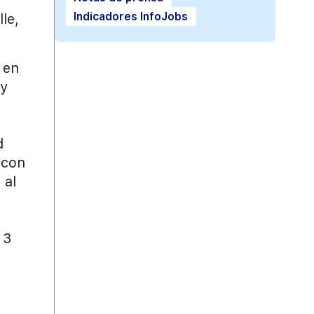
Indicadores InfoJobs
le,
 en
 y
d
(con
 al
 3