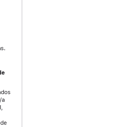
as.
de
ados
/a
l,
 de