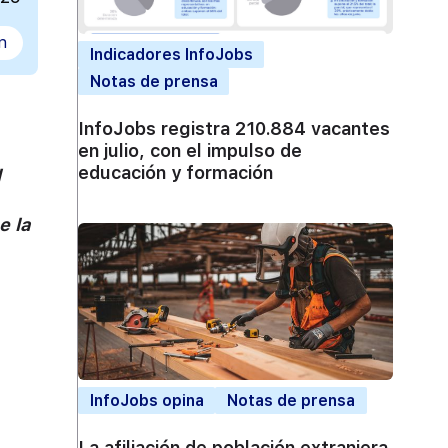
n
Indicadores InfoJobs
Notas de prensa
InfoJobs registra 210.884 vacantes
en julio, con el impulso de
educación y formación
l
e la
InfoJobs opina
Notas de prensa
La afiliación de población extranjera