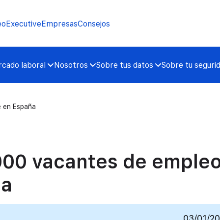
eo
Executive
Empresas
Consejos
cado laboral
Nosotros
Sobre tus datos
Sobre tu seguri
e en España
.000 vacantes de emple
ña
03/01/2