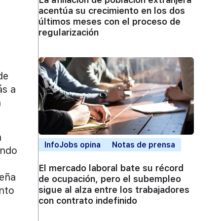
acentúa su crecimiento en los dos
últimos meses con el proceso de
regularización
de
ás a
a
n
InfoJobs opina
Notas de prensa
ando
El mercado laboral bate su récord
deña
de ocupación, pero el subempleo
ento
sigue al alza entre los trabajadores
con contrato indefinido
.