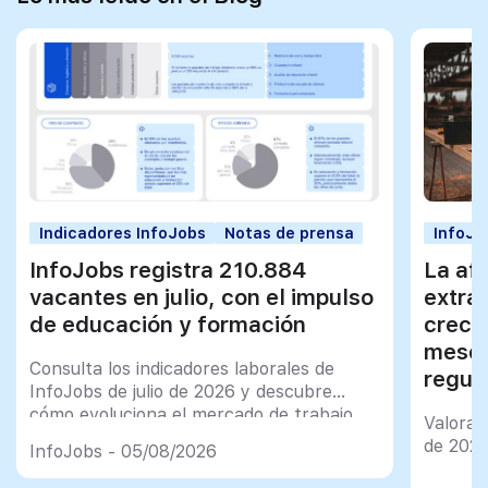
Indicadores InfoJobs
Notas de prensa
InfoJo
InfoJobs registra 210.884
La afi
vacantes en julio, con el impulso
extra
de educación y formación
creci
meses
Consulta los indicadores laborales de
regul
InfoJobs de julio de 2026 y descubre
cómo evoluciona el mercado de trabajo
Valorac
en España
de 202
InfoJobs - 05/08/2026