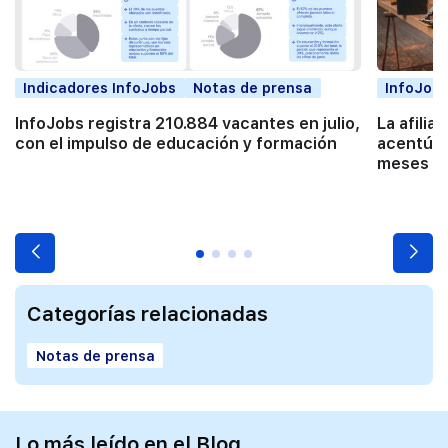
Indicadores InfoJobs
Notas de prensa
InfoJobs
InfoJobs registra 210.884 vacantes en julio,
La afilia
con el impulso de educación y formación
acentúa 
meses co
Categorías relacionadas
Notas de prensa
Lo más leído en el Blog