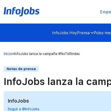
Empl
InfoJobs Hoy
Prensa
Pulso mer
Inicio
InfoJobs lanza la campaña #NoTeRindas
Notas de prensa
InfoJobs lanza la ca
InfoJobs
Seguir a @InfoJobs