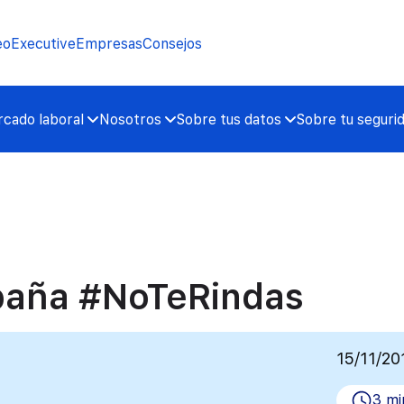
eo
Executive
Empresas
Consejos
cado laboral
Nosotros
Sobre tus datos
Sobre tu seguri
mpaña #NoTeRindas
15/11/20
3 mi