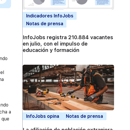
Indicadores InfoJobs
Notas de prensa
InfoJobs registra 210.884 vacantes
en julio, con el impulso de
educación y formación
ando
el
na
endo
ucha a
InfoJobs opina
Notas de prensa
y que
La afiliación de población extranjera