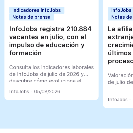
Indicadores InfoJobs
InfoJobs
Notas de prensa
Notas de
InfoJobs registra 210.884
La afili
vacantes en julio, con el
extranj
impulso de educación y
crecimi
formación
últimos
proceso
Consulta los indicadores laborales
de InfoJobs de julio de 2026 y
Valoració
descubre cómo evoluciona el
de julio d
mercado de trabajo en España
InfoJobs - 05/08/2026
InfoJobs -