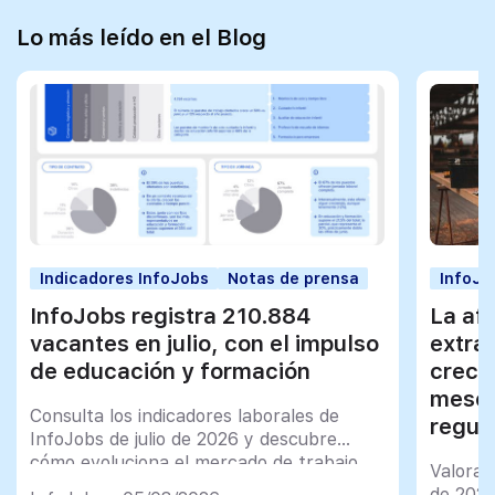
Lo más leído en el Blog
Indicadores InfoJobs
Notas de prensa
InfoJo
InfoJobs registra 210.884
La afi
vacantes en julio, con el impulso
extra
de educación y formación
creci
meses
Consulta los indicadores laborales de
regul
InfoJobs de julio de 2026 y descubre
cómo evoluciona el mercado de trabajo
Valorac
en España
de 202