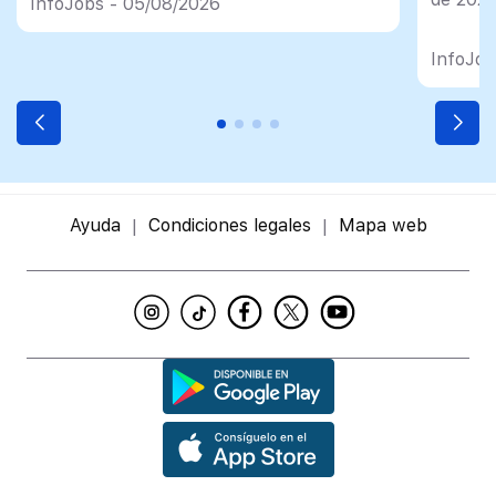
InfoJobs - 05/08/2026
InfoJob
Ayuda
Condiciones legales
Mapa web