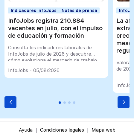
Indicadores InfoJobs
Notas de prensa
InfoJo
InfoJobs registra 210.884
La afi
vacantes en julio, con el impulso
extra
de educación y formación
creci
meses
Consulta los indicadores laborales de
regul
InfoJobs de julio de 2026 y descubre
cómo evoluciona el mercado de trabajo
Valorac
en España
de 202
InfoJobs - 05/08/2026
InfoJob
Ayuda
Condiciones legales
Mapa web