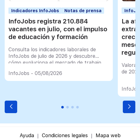
Indicadores InfoJobs
Notas de prensa
InfoJo
InfoJobs registra 210.884
La afi
vacantes en julio, con el impulso
extra
de educación y formación
creci
meses
Consulta los indicadores laborales de
regul
InfoJobs de julio de 2026 y descubre
cómo evoluciona el mercado de trabajo
Valorac
en España
de 202
InfoJobs - 05/08/2026
InfoJob
Ayuda
Condiciones legales
Mapa web