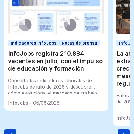
Indicadores InfoJobs
Notas de prensa
InfoJo
InfoJobs registra 210.884
La afi
vacantes en julio, con el impulso
extra
de educación y formación
creci
meses
Consulta los indicadores laborales de
regul
InfoJobs de julio de 2026 y descubre
cómo evoluciona el mercado de trabajo
Valorac
en España
de 202
InfoJobs - 05/08/2026
InfoJob