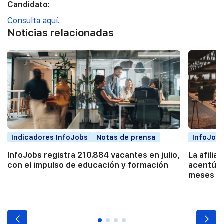
Candidato:
Consulta aquí.
Noticias relacionadas
Indicadores InfoJobs
Notas de prensa
InfoJobs
InfoJobs registra 210.884 vacantes en julio,
La afilia
con el impulso de educación y formación
acentúa 
meses co