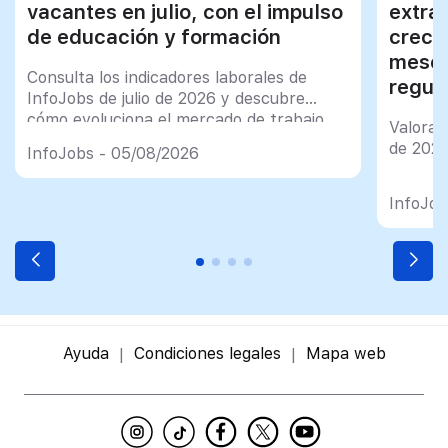
vacantes en julio, con el impulso
extra
de educación y formación
creci
meses
Consulta los indicadores laborales de
regul
InfoJobs de julio de 2026 y descubre
cómo evoluciona el mercado de trabajo
Valorac
en España
de 202
InfoJobs - 05/08/2026
InfoJob
Ayuda
Condiciones legales
Mapa web