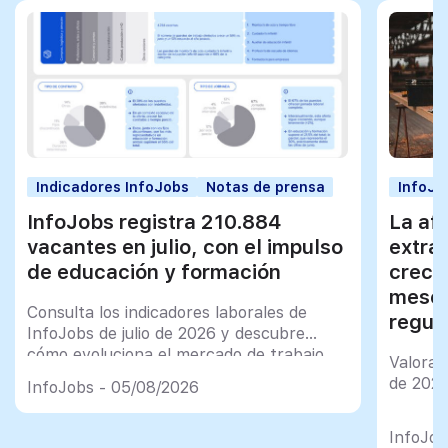
Indicadores InfoJobs
Notas de prensa
InfoJo
InfoJobs registra 210.884
La afi
vacantes en julio, con el impulso
extra
de educación y formación
creci
meses
Consulta los indicadores laborales de
regul
InfoJobs de julio de 2026 y descubre
cómo evoluciona el mercado de trabajo
Valorac
en España
de 202
InfoJobs - 05/08/2026
InfoJob