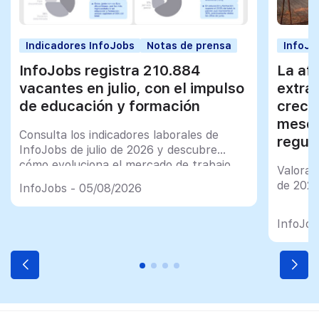
Indicadores InfoJobs
Notas de prensa
InfoJo
InfoJobs registra 210.884
La afi
vacantes en julio, con el impulso
extra
de educación y formación
creci
meses
Consulta los indicadores laborales de
regul
InfoJobs de julio de 2026 y descubre
cómo evoluciona el mercado de trabajo
Valorac
en España
de 202
InfoJobs - 05/08/2026
InfoJob