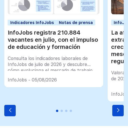
Indicadores InfoJobs
Notas de prensa
InfoJo
InfoJobs registra 210.884
La afi
vacantes en julio, con el impulso
extra
de educación y formación
creci
meses
Consulta los indicadores laborales de
regul
InfoJobs de julio de 2026 y descubre
cómo evoluciona el mercado de trabajo
Valorac
en España
de 202
InfoJobs - 05/08/2026
InfoJob