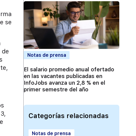
orma
e se
a
o de
Notas de prensa
s
te,
El salario promedio anual ofertado
en las vacantes publicadas en
InfoJobs avanza un 2,8 % en el
primer semestre del año
os
3,
Categorías relacionadas
de
Notas de prensa