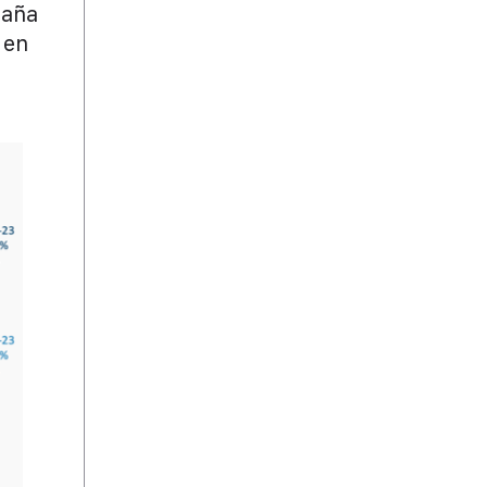
paña
 en