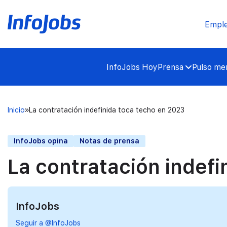
Empl
InfoJobs Hoy
Prensa
Pulso mer
Inicio
La contratación indefinida toca techo en 2023
InfoJobs opina
Notas de prensa
La contratación indef
InfoJobs
Seguir a @InfoJobs