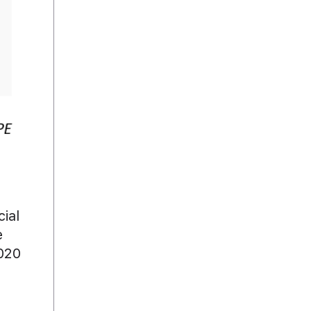
cial
e
2020