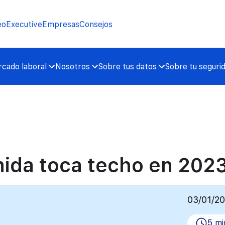
eo
Executive
Empresas
Consejos
cado laboral
Nosotros
Sobre tus datos
Sobre tu seguri
inida toca techo en 202
03/01/2
5 mi