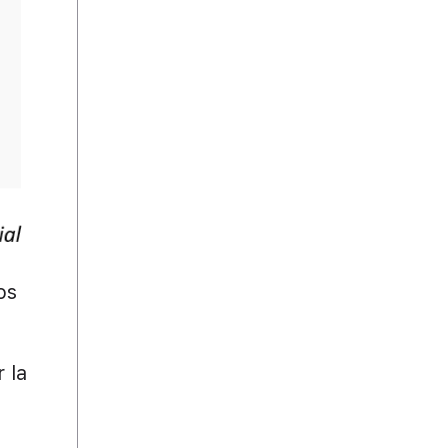
os
 la