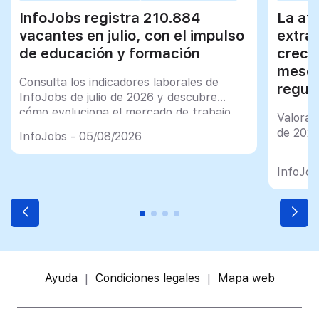
InfoJobs registra 210.884
La afi
vacantes en julio, con el impulso
extra
de educación y formación
creci
meses
Consulta los indicadores laborales de
regul
InfoJobs de julio de 2026 y descubre
cómo evoluciona el mercado de trabajo
Valorac
en España
de 202
InfoJobs - 05/08/2026
InfoJob
Ayuda
Condiciones legales
Mapa web