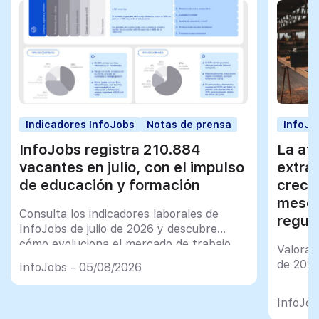
Indicadores InfoJobs
Notas de prensa
InfoJo
InfoJobs registra 210.884
La afi
vacantes en julio, con el impulso
extra
de educación y formación
creci
meses
Consulta los indicadores laborales de
regul
InfoJobs de julio de 2026 y descubre
cómo evoluciona el mercado de trabajo
Valorac
en España
de 202
InfoJobs - 05/08/2026
InfoJob